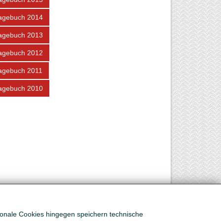
agebuch 2014
agebuch 2013
agebuch 2012
agebuch 2011
agebuch 2010
tionale Cookies hingegen speichern technische