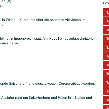
ien (B)
Les
t.
T
r" in Widdau. Kurze Info über die neuesten Aktivitäten im
T
ng.
T
elmut in Imgenbroich statt. Am Modell eines aufgeschnittenen
T
weise näher.
T
n
T
T
T
T
indende Saisoneröffnung musste wegen Corona absagt werden.
T
 Ausfahrt rund um Kalterherberg und Höfen inkl. Kaffee und
T
T