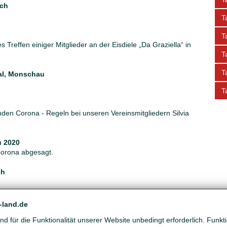
ich
T
T
s Treffen einiger Mitglieder an der Eisdiele „Da Graziella“ in
T
T
tal, Monschau
T
nden Corona - Regeln bei unseren Vereinsmitgliedern Silvia
u 2020
Corona abgesagt.
ch
n
-land.de
ubiläumsveranstaltung anlässlich unseres 10-jährigen
d für die Funktionalität unserer Website unbedingt erforderlich. Funk
gesagt werden.