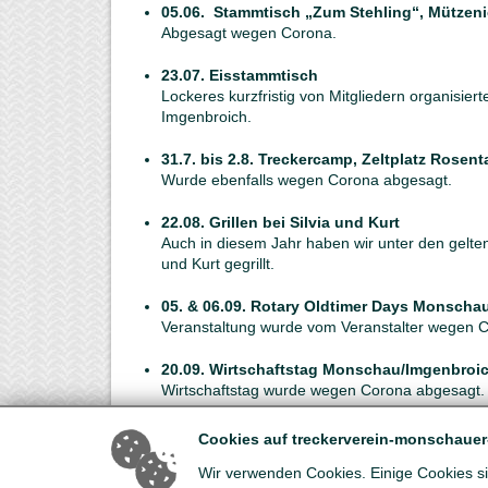
05.06. Stammtisch „Zum Stehling“, Mützen
Abgesagt wegen Corona.
23.07. Eisstammtisch
Lockeres kurzfristig von Mitgliedern organisierte
Imgenbroich.
31.7. bis 2.8. Treckercamp, Zeltplatz Rosen
Wurde ebenfalls wegen Corona abgesagt.
22.08. Grillen bei Silvia und Kurt
Auch in diesem Jahr haben wir unter den gelte
und Kurt gegrillt.
05. & 06.09. Rotary Oldtimer Days Monscha
Veranstaltung wurde vom Veranstalter wegen 
20.09. Wirtschaftstag Monschau/Imgenbroi
Wirtschaftstag wurde wegen Corona abgesagt.
03.11. Jubiläumsevent 10-jähriges Bestehe
Cookies auf treckerverein-monschauer
Die auf dem Marktplatz in Monschau geplante J
Wir verwenden Cookies. Einige Cookies sin
Bestehens musste ebenfalls wegen Corona ab