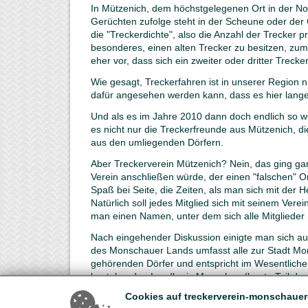
In Mützenich, dem höchstgelegenen Ort in der Nor
Gerüchten zufolge steht in der Scheune oder der 
die "Treckerdichte", also die Anzahl der Trecker p
besonderes, einen alten Trecker zu besitzen, zum
eher vor, dass sich ein zweiter oder dritter Trecke
Wie gesagt, Treckerfahren ist in unserer Region n
dafür angesehen werden kann, dass es hier lange
Und als es im Jahre 2010 dann doch endlich so we
es nicht nur die Treckerfreunde aus Mützenich, d
aus den umliegenden Dörfern.
Aber Treckerverein Mützenich? Nein, das ging gar
Verein anschließen würde, der einen "falschen" O
Spaß bei Seite, die Zeiten, als man sich mit der H
Natürlich soll jedes Mitglied sich mit seinem Ver
man einen Namen, unter dem sich alle Mitglieder
Nach eingehender Diskussion einigte man sich a
des Monschauer Lands umfasst alle zur Stadt 
gehörenden Dörfer und entspricht im Wesentlich
bestehenden Landkreis Monschau (heute Teil der
Cookies auf treckerverein-monschauer