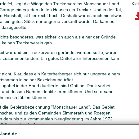
deifel, liegt die Wiege des Treckervereins Monschauer Land.
Kle
Garage eines jeden dritten Hauses ein Trecker. Und in der Tat,
ro Haushalt, ist hier recht hoch. Deshalb war es auch nie etwas
al ein gutes Stück nur ungerne verkauft wurde. Da kam es
r dazugesellte.
ichts besonderes, was sicherlich auch als einer der Gründe
 keinen Treckerverein gab.
it war und ein Treckerverein geründet werden sollte, waren
ie zusammenfanden. Ein gutes Drittel aller Interessenten kam
 nicht. Klar, dass ein Kalterherberger sich nur ungerne einem
rtsnamen in seiner Bezeichnung trägt.
eugabel in der Hand duellierte, sind Gott sei Dank vorbei.
ein und dessen Namen identifizieren können. Und so ersann
 heimisch fühlen können.
uf die Gebietsbezeichnung "Monschauer Land". Das Gebiet
Monschau und zu den Gemeinden Simmerath und Roetgen
en dem bis zur kommunalen Neugliederung im Jahre 1972
 Städteregion Aachen).
-land.de