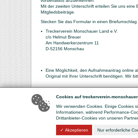
vorbehaltlos anzuerkennen.
Mit der zweiten Unterschrift erteilen Sie uns eine 
Mitgliedsbeiträge.
Stecken Sie das Formular in einen Briefumschlag
Treckerverein Monschauer Land e.V.
c/o Helmut Breuer
Am Handwerkerzentrum 11
D-52156 Monschau
Eine Möglichkeit, den Aufnahmeantrag online ab
Original mit Ihrer Unterschrift benötigen. Wir b
Zusammenfassung in 5 Schritten
Cookies auf treckerverein-monschauer
Aufnahmeantragsformular ...
Wir verwenden Cookies. Einige Cookies sin
1. herunterladen
Informationen, während Performance-Cook
2. drucken
Drittanbieter-Cookies von unseren Partne
3. ausfüllen
4. unterschreiben (2x)
✓ Akzeptieren
Nur erforderliche Co
5. per Post an die o.g. Adresse senden